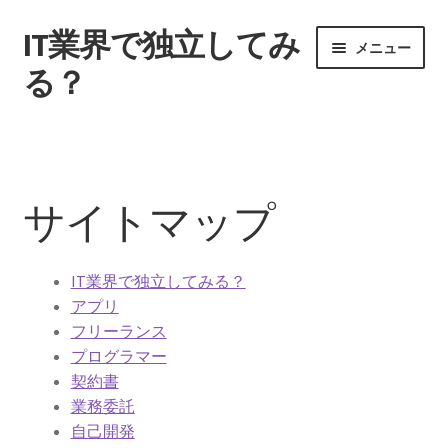
IT業界で独立してみ
ナ
コ
メニュー
ビ
ン
る？
ゲ
テ
ー
ン
ホーム
シ
ツ
ョ
へ
サイトマップ
ン
ス
サイトマップ
へ
キ
契約する際のポイントとは
ス
ッ
キ
プ
IT業界で独立してみる？
ッ
独立後はどうやって稼ぐのか
アプリ
プ
フリーランス
自己開発を行なうこともある
プログラマー
契約書
フリーに転身する魅力とは
業務委託
自己開発