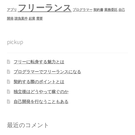
フリーランス
アプリ
プログラマー
契約書
業務委託
自己
開発
請負案件
起業
需要
pickup
フリーに転身する魅力とは
プログラマーでフリーランスになる
契約する際のポイントとは
独立後はどうやって稼ぐのか
自己開発を行なうこともある
最近のコメント