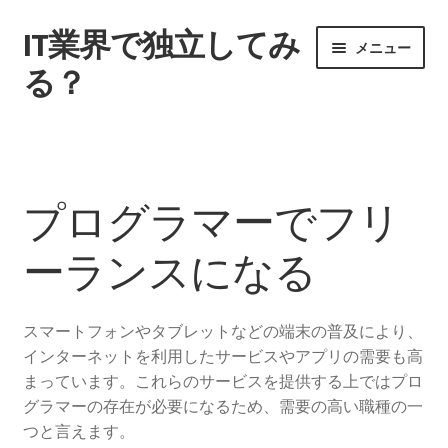
IT業界で独立してみ
ナ
コ
メニュー
ビ
ン
る？
ゲ
テ
ー
ン
ホーム
シ
ツ
ョ
へ
サイトマップ
ン
ス
プログラマーでフリ
へ
キ
契約する際のポイントとは
ス
ッ
ーランスになる
キ
プ
ッ
独立後はどうやって稼ぐのか
プ
スマートフォンやタブレットなどの端末の普及により、
自己開発を行なうこともある
インターネットを利用したサービスやアプリの需要も高
まっています。これらのサービスを提供する上ではプロ
フリーに転身する魅力とは
グラマーの存在が必要になるため、需要の高い職種の一
つと言えます。