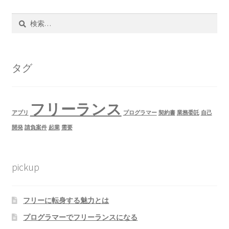
検
索:
タグ
フリーランス
アプリ
プログラマー
契約書
業務委託
自己
開発
請負案件
起業
需要
pickup
フリーに転身する魅力とは
プログラマーでフリーランスになる