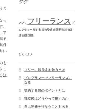
タグ
りま
フリーランス
なっ
アプリ
プ
す。
ログラマー
契約書
業務委託
自己開発
請負案
して
件
起業
需要
減る
案件
向い
pickup
のも
きま
フリーに転身する魅力とは
るほ
プログラマーでフリーランスに
なる
契約する際のポイントとは
独立後はどうやって稼ぐのか
自己開発を行なうこともある