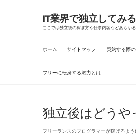
IT業界で独立してみ
ナ
コ
ビ
ン
ここでは独立後の稼ぎ方や仕事内容などあらゆ
ゲ
テ
ー
ン
シ
ツ
ホーム
サイトマップ
契約する際の
ョ
へ
ン
ス
へ
キ
フリーに転身する魅力とは
ス
ッ
キ
プ
ッ
ホーム
サイトマップ
契約する際のポイント
プ
独立後はどうや
フリーランスのプログラマーが稼げるよう