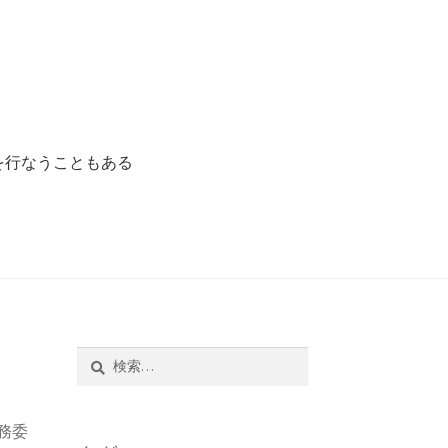
を行なうこともある
る
フリーに転身する魅力とは
検
索:
務委